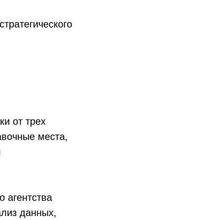
стратегического
ки от трех
авочные места,
л
о агентства
ализ данных,