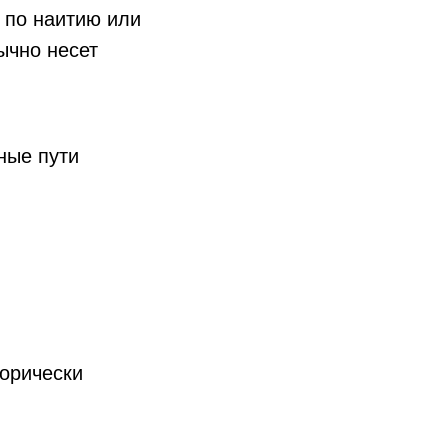
 по наитию или
ычно несет
ные пути
горически