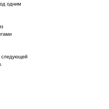
под одним
из
угами
в следующей
.