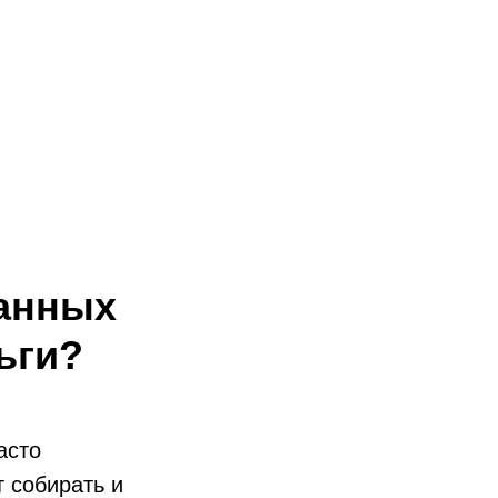
данных
ьги?
асто
т собирать и