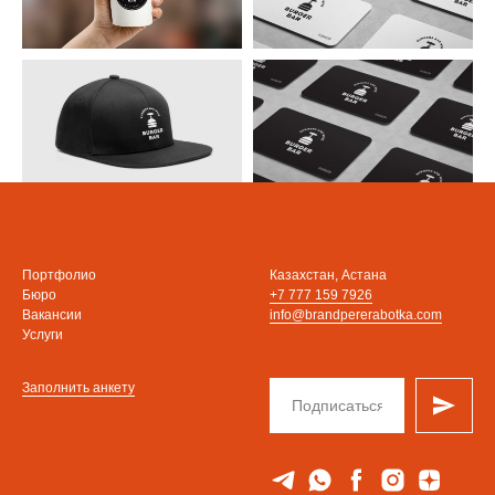
Портфолио
Казахстан, Астана
Бюро
+7 777 159 7926
Вакансии
info@brandpererabotka.com
Услуги
Заполнить анкету