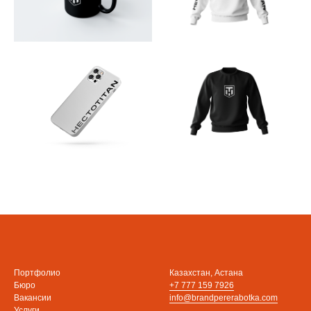
Портфолио
Казахстан, Астана
Бюро
+7 777 159 7926
Вакансии
info@brandpererabotka.com
Услуги