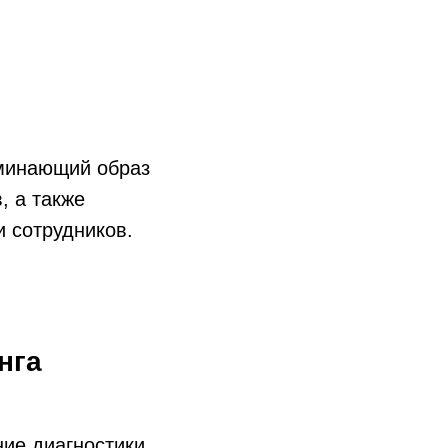
оминающий образ
, а также
и сотрудников.
нга
ние диагностики