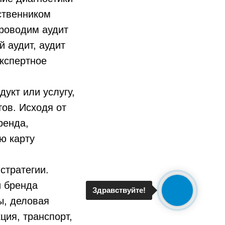
ственником
проводим аудит
 аудит, аудит
экспертное
дукт или услугу,
ов. Исходя от
ренда,
ю карту
стратегии.
и бренда
Здравствуйте!
ы, деловая
ция, транспорт,