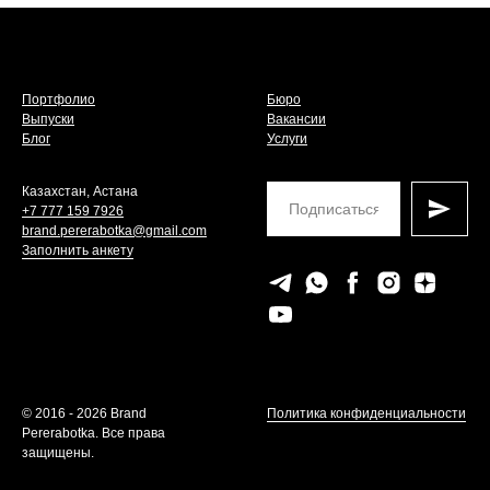
Портфолио
Бюро
Выпуски
Вакансии
Блог
Услуги
Казахстан, Астана
+7 777 159 7926
brand.pererabotka@gmail.com
Заполнить анкету
© 2016 - 2026 Brand
Политика конфиденциальности
Pererabotka. Все права
защищены.